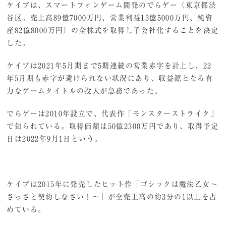
ケイブは、スマートフォンゲーム開発のでらゲー（東京都渋
谷区。売上高89億7000万円、営業利益13億5000万円、純資
産82億8000万円）の全株式を取得し子会社化することを決定
した。
ケイブは2021年5月期まで5期連続の営業赤字を計上し、22
年5月期も赤字が避けられない状況にあり、収益源となる有
力なゲームタイトルの投入が急務であった。
でらゲーは2010年設立で、代表作「モンスターストライク」
で知られている。取得価額は50億2300万円であり、取得予定
日は2022年9月1日という。
ケイブは2015年に発売したヒット作「ゴシックは魔法乙女～
さっさと契約しなさい！～」が全売上高の約3分の1以上を占
めている。