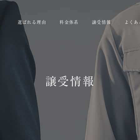
選ばれる理由
料金体系
譲受情報
よくあ
譲受情報